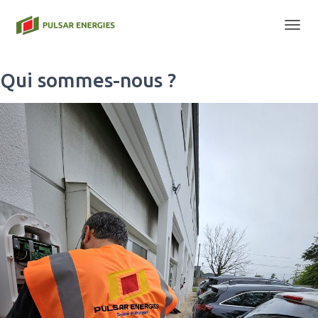
T
O
G
Qui sommes-nous ?
G
L
E
N
A
V
I
G
A
T
I
O
N