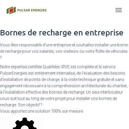
T
O
G
Bornes de recharge en entreprise
G
L
E
Vous êtes responsable d’une entreprise et souhaitez installer une borne
N
de recharge pour vos salariés, vos visiteurs ou votre flotte de véhicules
A
?
V
I
Notre expertise certifiée Qualifelec IRVE est complète et le service
G
PulsarEnergies est entièrement internalisé, de l’évaluation des besoins
A
d’installation de points de charge, à la visite technique gratuite et sans
T
engagement nécessaire à la compréhension architecturale du chantier,
I
O
à l’installation effective des bornes de recharge. Un seul interlocuteur
N
vous suit tout au long de votre projet pour installer vos bornes de
recharge. Son objectif ?
Vous apportez une solution 100% sur-mesure.